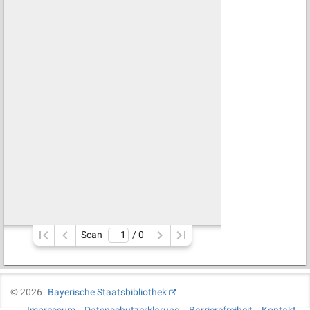
Scan
/ 
0
©
2026
Bayerische Staatsbibliothek
Impressum
Datenschutzerklärung
Barrierefreiheit
Kontakt