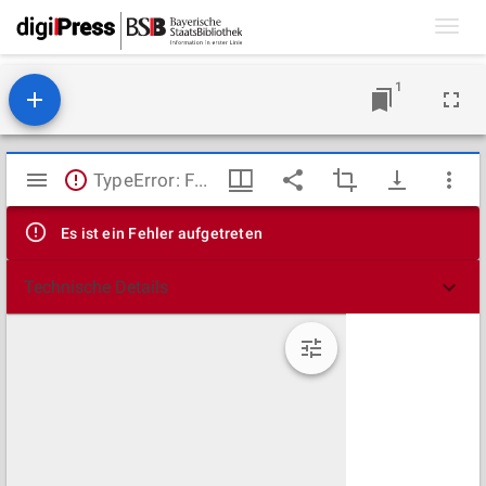
Toggl
navig
1
Mirador
TypeError: Failed to fetch
Viewer
Es ist ein Fehler aufgetreten
Technische Details