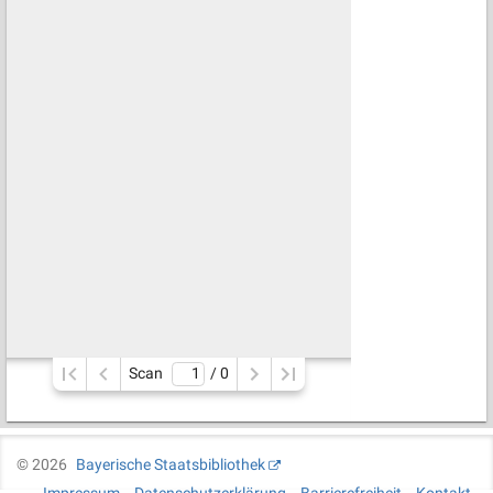
Scan
/ 
0
©
2026
Bayerische Staatsbibliothek
Impressum
Datenschutzerklärung
Barrierefreiheit
Kontakt