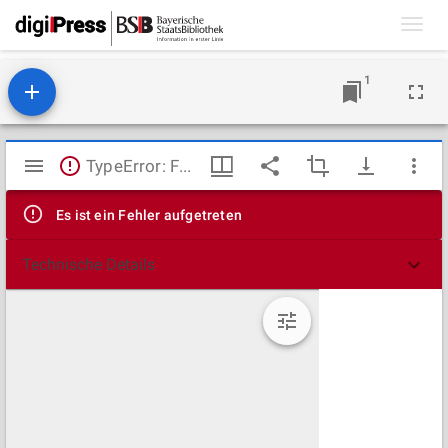
Toggl
navig
1
Mirador
TypeError: Failed to fetch
Viewer
Es ist ein Fehler aufgetreten
Technische Details