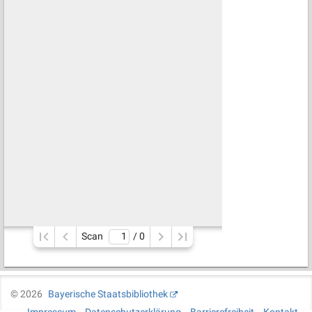
Scan
/ 
0
©
2026
Bayerische Staatsbibliothek
Impressum
Datenschutzerklärung
Barrierefreiheit
Kontakt