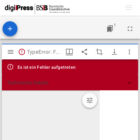
Toggl
navig
1
Mirador
TypeError: Failed to fetch
Viewer
Es ist ein Fehler aufgetreten
Technische Details