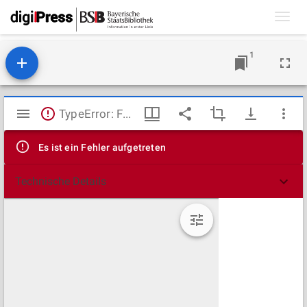
Toggl
navig
1
Mirador
TypeError: Failed to fetch
Viewer
Es ist ein Fehler aufgetreten
Technische Details