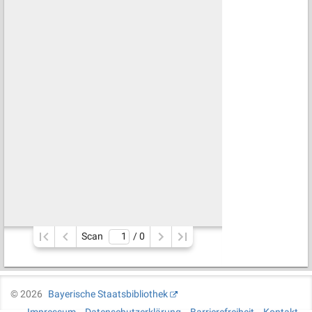
Scan
/ 
0
©
2026
Bayerische Staatsbibliothek
Impressum
Datenschutzerklärung
Barrierefreiheit
Kontakt