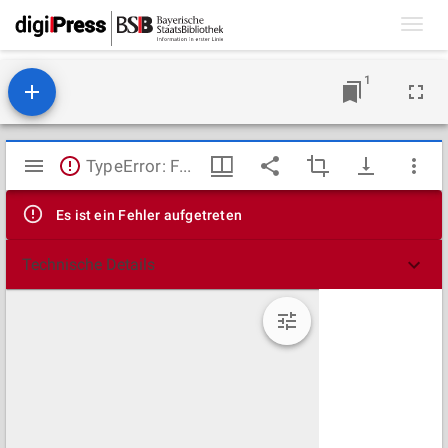
Toggl
navig
1
Mirador
TypeError: Failed to fetch
Viewer
Es ist ein Fehler aufgetreten
Technische Details