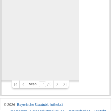
Scan
/ 
0
©
2026
Bayerische Staatsbibliothek
Impressum
Datenschutzerklärung
Barrierefreiheit
Kontakt