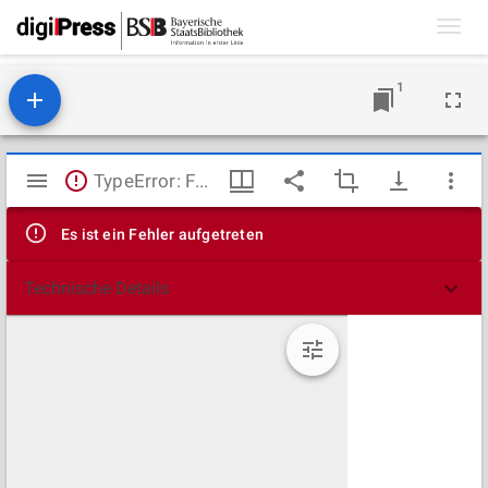
Toggl
navig
1
Mirador
TypeError: Failed to fetch
Viewer
Es ist ein Fehler aufgetreten
Technische Details