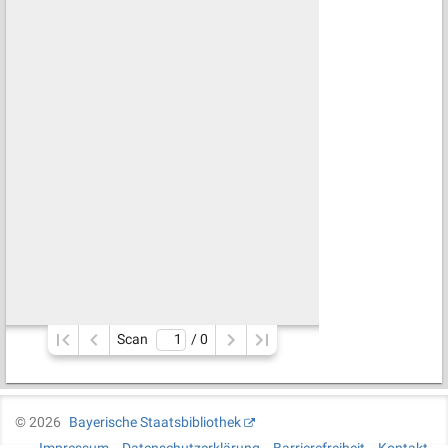
Scan
/ 
0
©
2026
Bayerische Staatsbibliothek
Impressum
Datenschutzerklärung
Barrierefreiheit
Kontakt