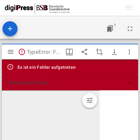
Toggl
navig
1
Mirador
TypeError: Failed to fetch
Viewer
Es ist ein Fehler aufgetreten
Technische Details