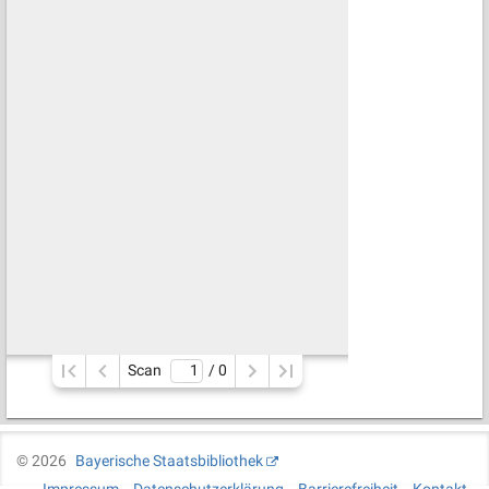
Scan
/ 
0
©
2026
Bayerische Staatsbibliothek
Impressum
Datenschutzerklärung
Barrierefreiheit
Kontakt