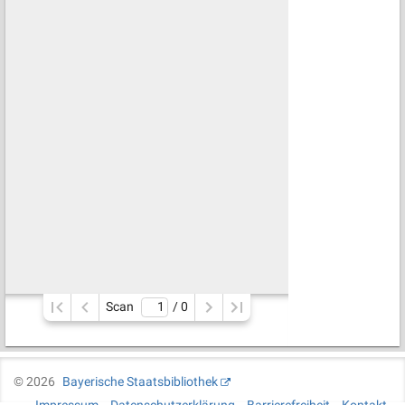
Scan
/ 
0
©
2026
Bayerische Staatsbibliothek
Impressum
Datenschutzerklärung
Barrierefreiheit
Kontakt