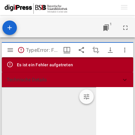
Toggl
navig
1
Mirador
TypeError: Failed to fetch
Viewer
Es ist ein Fehler aufgetreten
Technische Details