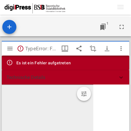
Toggl
navig
1
Mirador
TypeError: Failed to fetch
Viewer
Es ist ein Fehler aufgetreten
Technische Details