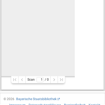
Scan
/ 
0
©
2026
Bayerische Staatsbibliothek
Impressum
Datenschutzerklärung
Barrierefreiheit
Kontakt