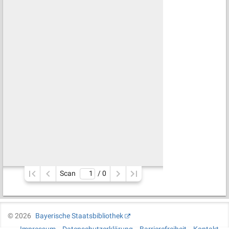
Scan
/ 
0
©
2026
Bayerische Staatsbibliothek
Impressum
Datenschutzerklärung
Barrierefreiheit
Kontakt