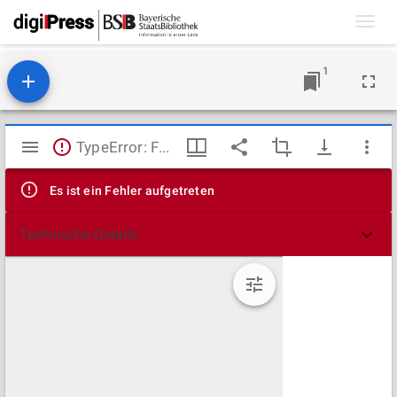
Toggl
navig
1
Mirador
TypeError: Failed to fetch
Viewer
Es ist ein Fehler aufgetreten
Technische Details