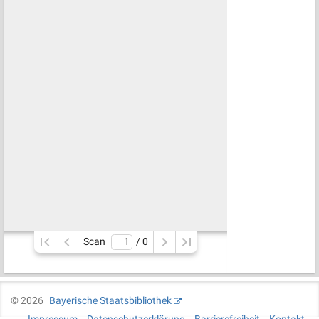
Scan
/ 
0
©
2026
Bayerische Staatsbibliothek
Impressum
Datenschutzerklärung
Barrierefreiheit
Kontakt