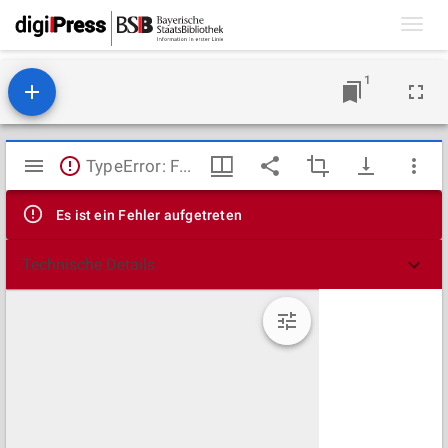
Toggl
navig
1
Mirador
TypeError: Failed to fetch
Viewer
Es ist ein Fehler aufgetreten
Technische Details