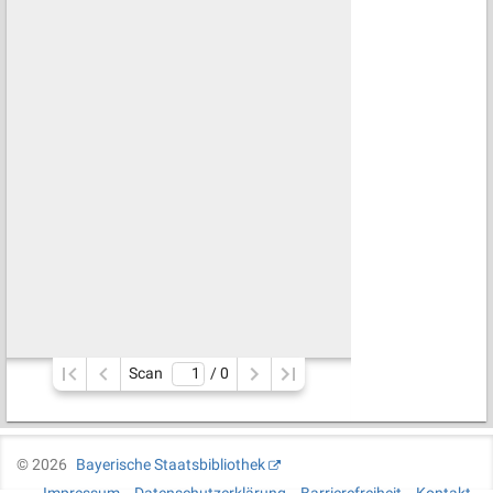
Scan
/ 
0
©
2026
Bayerische Staatsbibliothek
Impressum
Datenschutzerklärung
Barrierefreiheit
Kontakt