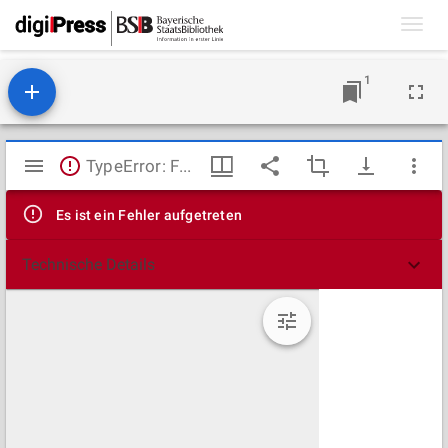
Toggl
navig
1
Mirador
TypeError: Failed to fetch
Viewer
Es ist ein Fehler aufgetreten
Technische Details