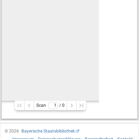
Scan
/ 
0
©
2026
Bayerische Staatsbibliothek
Impressum
Datenschutzerklärung
Barrierefreiheit
Kontakt