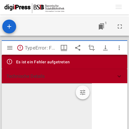
Toggl
navig
1
Mirador
TypeError: Failed to fetch
Viewer
Es ist ein Fehler aufgetreten
Technische Details