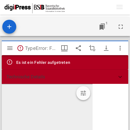
Toggl
navig
1
Mirador
TypeError: Failed to fetch
Viewer
Es ist ein Fehler aufgetreten
Technische Details