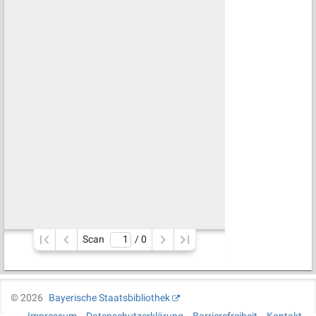
Scan
/ 
0
©
2026
Bayerische Staatsbibliothek
Impressum
Datenschutzerklärung
Barrierefreiheit
Kontakt