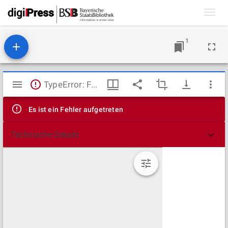
Toggl
navig
1
Mirador
TypeError: Failed to fetch
Viewer
Es ist ein Fehler aufgetreten
Technische Details