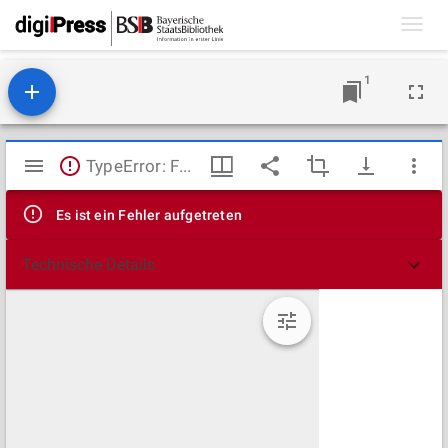
Toggl
navig
1
Mirador
TypeError: Failed to fetch
Viewer
Es ist ein Fehler aufgetreten
Technische Details