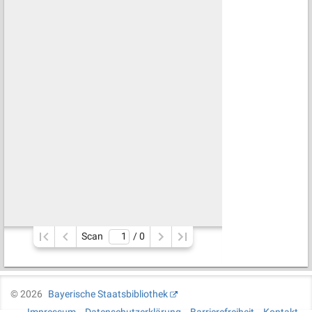
Scan
/ 
0
©
2026
Bayerische Staatsbibliothek
Impressum
Datenschutzerklärung
Barrierefreiheit
Kontakt