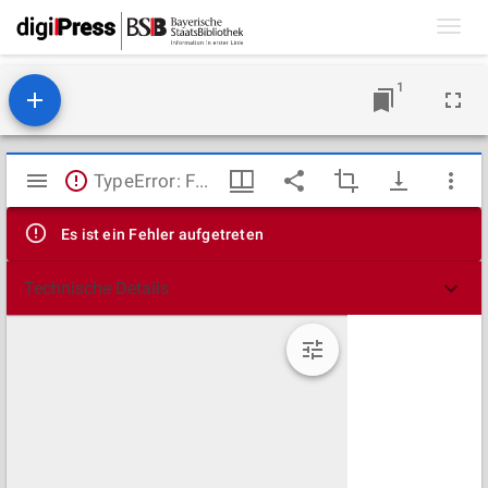
Toggl
navig
1
Mirador
TypeError: Failed to fetch
Viewer
Es ist ein Fehler aufgetreten
Technische Details