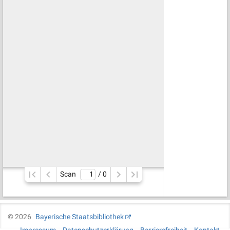
Scan
/ 
0
©
2026
Bayerische Staatsbibliothek
Impressum
Datenschutzerklärung
Barrierefreiheit
Kontakt