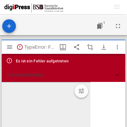
Toggl
navig
1
Mirador
TypeError: Failed to fetch
Viewer
Es ist ein Fehler aufgetreten
Technische Details