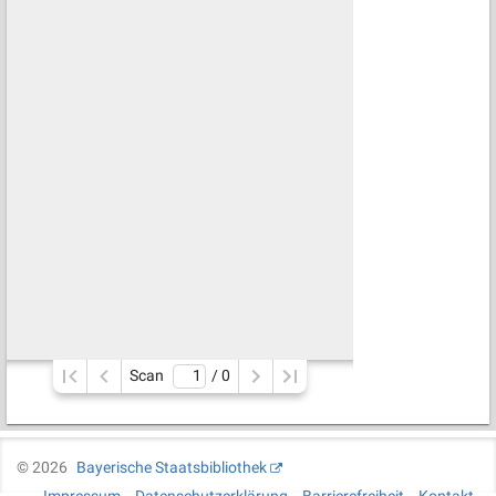
Scan
/ 
0
©
2026
Bayerische Staatsbibliothek
Impressum
Datenschutzerklärung
Barrierefreiheit
Kontakt