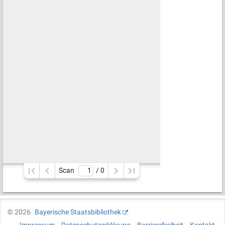
Scan
/ 
0
©
2026
Bayerische Staatsbibliothek
Impressum
Datenschutzerklärung
Barrierefreiheit
Kontakt