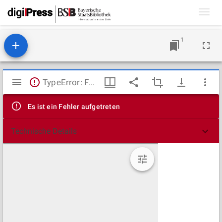
Toggl
navig
1
Mirador
TypeError: Failed to fetch
Viewer
Es ist ein Fehler aufgetreten
Technische Details