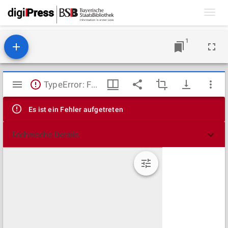
Toggl
navig
1
Mirador
TypeError: Failed to fetch
Viewer
Es ist ein Fehler aufgetreten
Technische Details