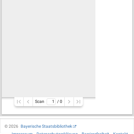
Scan
/ 
0
©
2026
Bayerische Staatsbibliothek
Impressum
Datenschutzerklärung
Barrierefreiheit
Kontakt