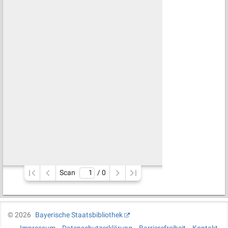
Scan
/ 
0
©
2026
Bayerische Staatsbibliothek
Impressum
Datenschutzerklärung
Barrierefreiheit
Kontakt