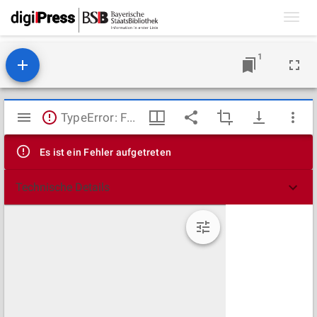
Toggl
navig
1
Mirador
TypeError: Failed to fetch
Viewer
Es ist ein Fehler aufgetreten
Technische Details