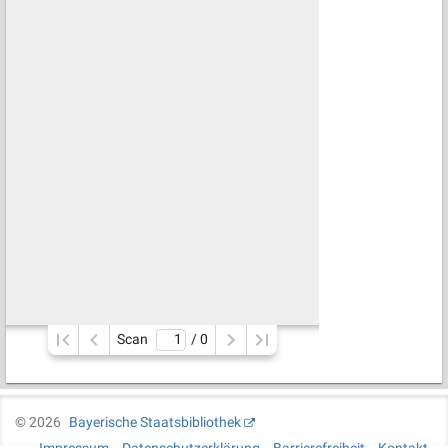
Scan
/ 
0
©
2026
Bayerische Staatsbibliothek
Impressum
Datenschutzerklärung
Barrierefreiheit
Kontakt