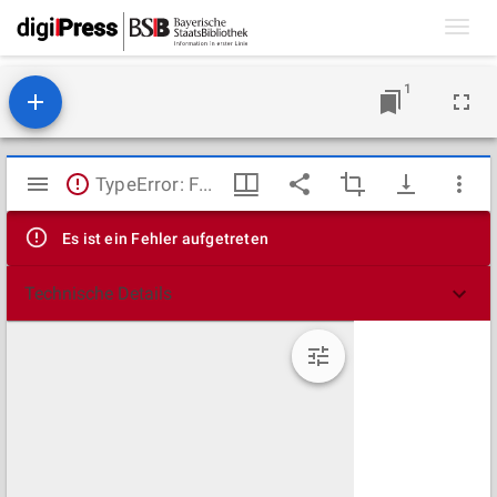
Toggl
navig
1
Mirador
TypeError: Failed to fetch
Viewer
Es ist ein Fehler aufgetreten
Technische Details