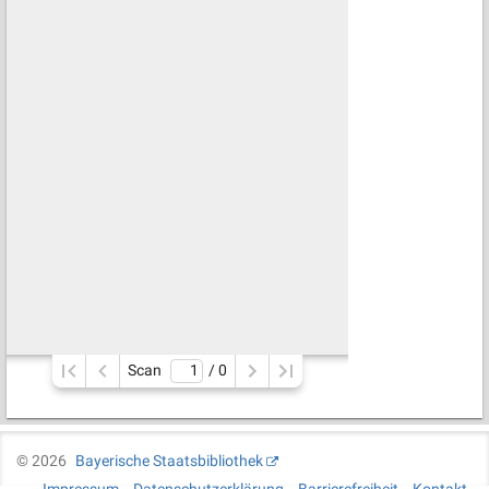
Scan
/ 
0
©
2026
Bayerische Staatsbibliothek
Impressum
Datenschutzerklärung
Barrierefreiheit
Kontakt