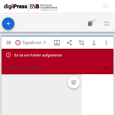
Toggl
navig
1
Mirador
TypeError: Failed to fetch
Viewer
Es ist ein Fehler aufgetreten
Technische Details