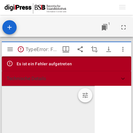
Toggl
navig
1
Mirador
TypeError: Failed to fetch
Viewer
Es ist ein Fehler aufgetreten
Technische Details