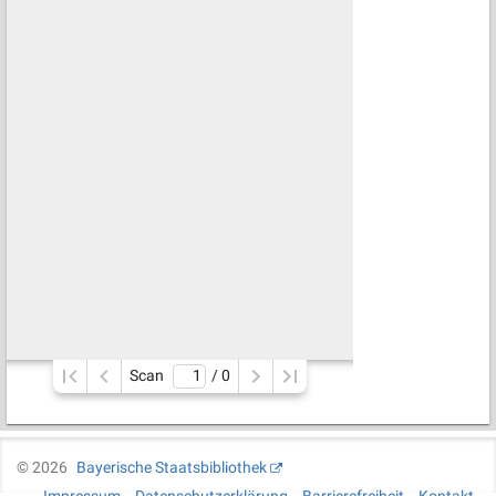
Scan
/ 
0
©
2026
Bayerische Staatsbibliothek
Impressum
Datenschutzerklärung
Barrierefreiheit
Kontakt