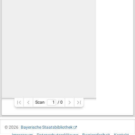
Scan
/ 
0
©
2026
Bayerische Staatsbibliothek
Impressum
Datenschutzerklärung
Barrierefreiheit
Kontakt