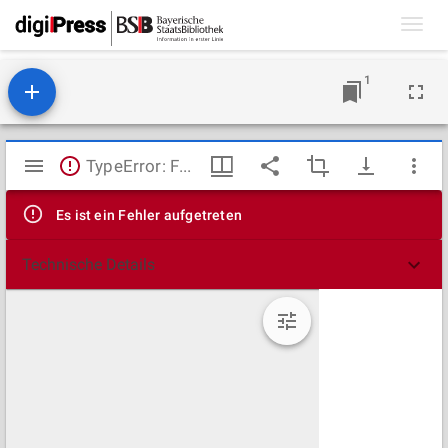
Toggl
navig
1
Mirador
TypeError: Failed to fetch
Viewer
Es ist ein Fehler aufgetreten
Technische Details