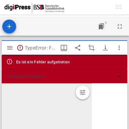
Toggl
navig
1
Mirador
TypeError: Failed to fetch
Viewer
Es ist ein Fehler aufgetreten
Technische Details