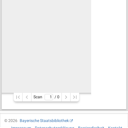
Scan
/ 
0
©
2026
Bayerische Staatsbibliothek
Impressum
Datenschutzerklärung
Barrierefreiheit
Kontakt