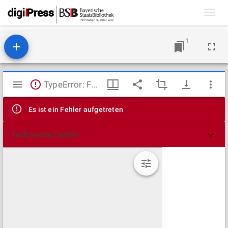
Toggl
navig
1
Mirador
TypeError: Failed to fetch
Viewer
Es ist ein Fehler aufgetreten
Technische Details