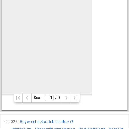
Scan
/ 
0
©
2026
Bayerische Staatsbibliothek
Impressum
Datenschutzerklärung
Barrierefreiheit
Kontakt