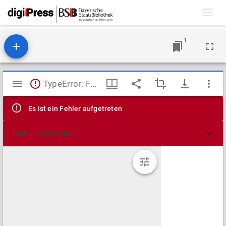
Toggl
navig
1
Mirador
TypeError: Failed to fetch
Viewer
Es ist ein Fehler aufgetreten
Technische Details