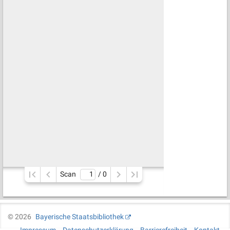
Scan
/ 
0
©
2026
Bayerische Staatsbibliothek
Impressum
Datenschutzerklärung
Barrierefreiheit
Kontakt