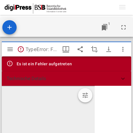
Toggl
navig
1
Mirador
TypeError: Failed to fetch
Viewer
Es ist ein Fehler aufgetreten
Technische Details