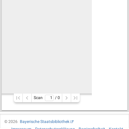
Scan
/ 
0
©
2026
Bayerische Staatsbibliothek
Impressum
Datenschutzerklärung
Barrierefreiheit
Kontakt