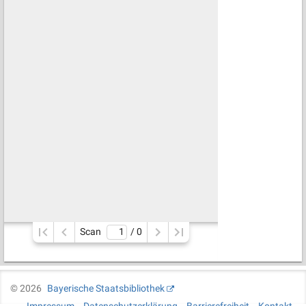
Scan
/ 
0
©
2026
Bayerische Staatsbibliothek
Impressum
Datenschutzerklärung
Barrierefreiheit
Kontakt