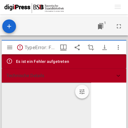
Toggl
navig
1
Mirador
TypeError: Failed to fetch
Viewer
Es ist ein Fehler aufgetreten
Technische Details