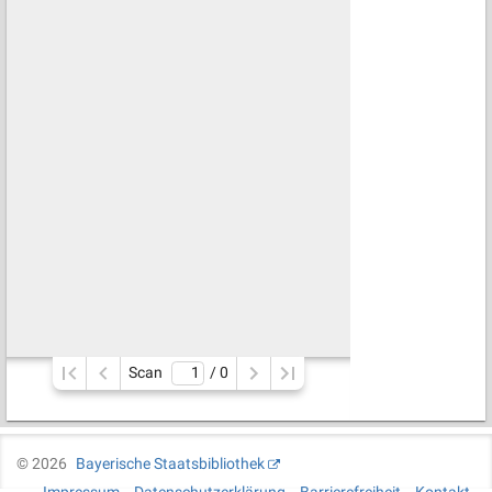
Scan
/ 
0
©
2026
Bayerische Staatsbibliothek
Impressum
Datenschutzerklärung
Barrierefreiheit
Kontakt