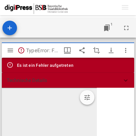
Toggl
navig
1
Mirador
TypeError: Failed to fetch
Viewer
Es ist ein Fehler aufgetreten
Technische Details