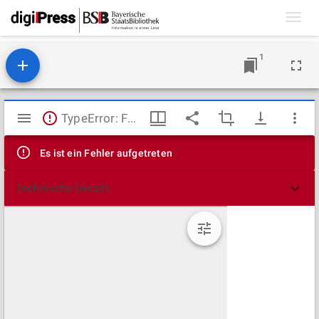
Toggl
navig
1
Mirador
TypeError: Failed to fetch
Viewer
Es ist ein Fehler aufgetreten
Technische Details