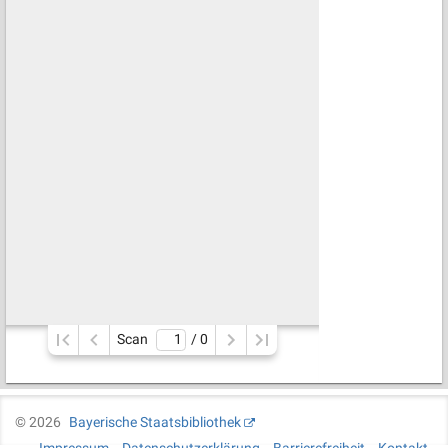
Scan
/ 
0
©
2026
Bayerische Staatsbibliothek
Impressum
Datenschutzerklärung
Barrierefreiheit
Kontakt