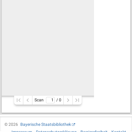
Scan
/ 
0
©
2026
Bayerische Staatsbibliothek
Impressum
Datenschutzerklärung
Barrierefreiheit
Kontakt