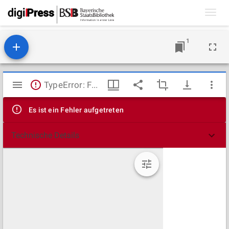
Toggl
navig
1
Mirador
TypeError: Failed to fetch
Viewer
Es ist ein Fehler aufgetreten
Technische Details