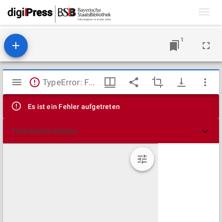
Toggl
navig
1
Mirador
TypeError: Failed to fetch
Viewer
Es ist ein Fehler aufgetreten
Technische Details