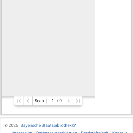
Scan
/ 
0
©
2026
Bayerische Staatsbibliothek
Impressum
Datenschutzerklärung
Barrierefreiheit
Kontakt