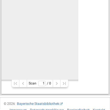
Scan
/ 
0
©
2026
Bayerische Staatsbibliothek
Impressum
Datenschutzerklärung
Barrierefreiheit
Kontakt