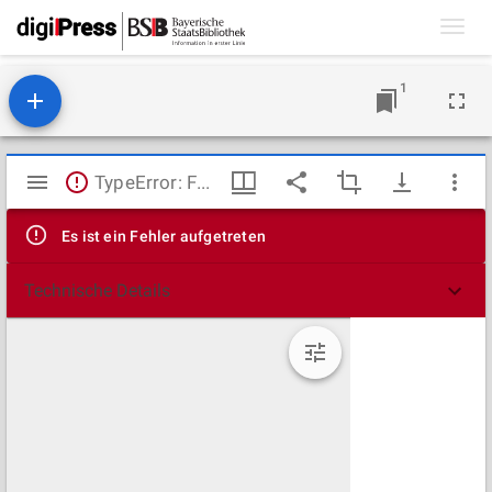
Toggl
navig
1
Mirador
TypeError: Failed to fetch
Viewer
Es ist ein Fehler aufgetreten
Technische Details