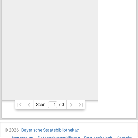
Scan
/ 
0
©
2026
Bayerische Staatsbibliothek
Impressum
Datenschutzerklärung
Barrierefreiheit
Kontakt