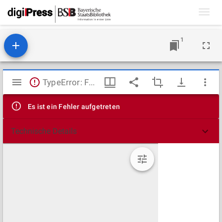
Toggl
navig
1
Mirador
TypeError: Failed to fetch
Viewer
Es ist ein Fehler aufgetreten
Technische Details