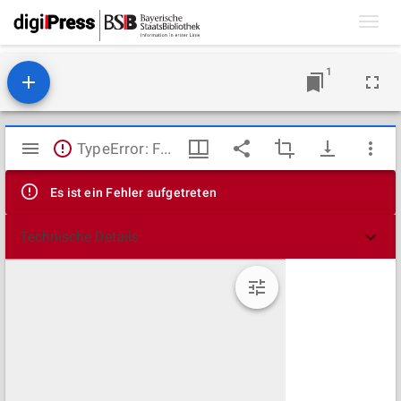
Toggl
navig
1
Mirador
TypeError: Failed to fetch
Viewer
Es ist ein Fehler aufgetreten
Technische Details