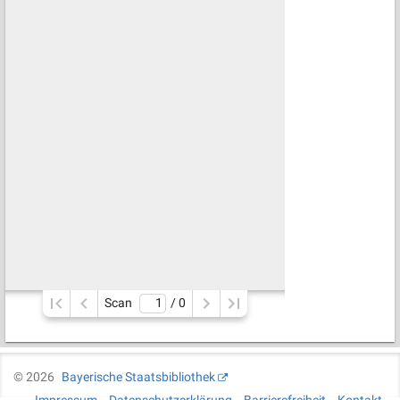
Scan
/ 
0
©
2026
Bayerische Staatsbibliothek
Impressum
Datenschutzerklärung
Barrierefreiheit
Kontakt