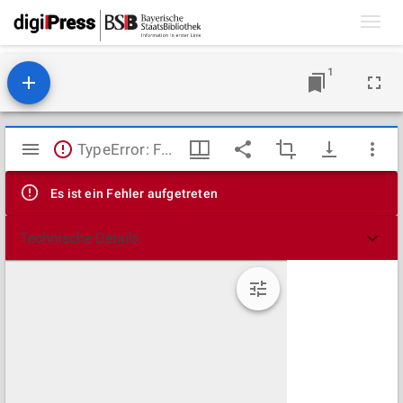
Toggl
navig
1
Mirador
TypeError: Failed to fetch
Viewer
Es ist ein Fehler aufgetreten
Technische Details