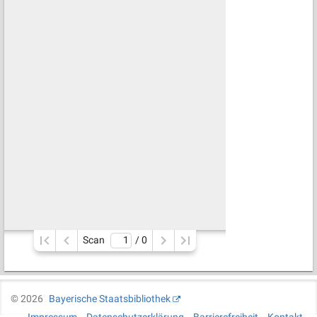
Scan
/ 
0
©
2026
Bayerische Staatsbibliothek
Impressum
Datenschutzerklärung
Barrierefreiheit
Kontakt