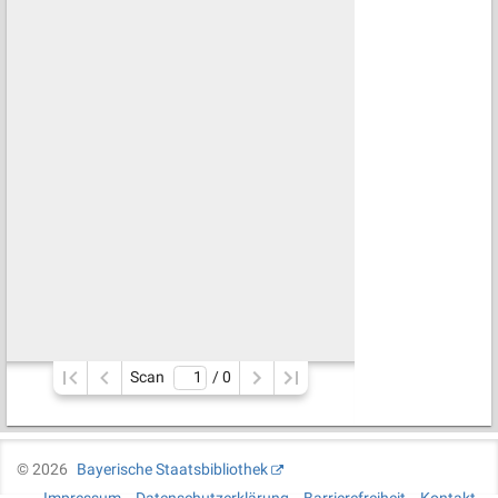
Scan
/ 
0
©
2026
Bayerische Staatsbibliothek
Impressum
Datenschutzerklärung
Barrierefreiheit
Kontakt