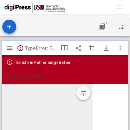
Toggl
navig
1
Mirador
TypeError: Failed to fetch
Viewer
Es ist ein Fehler aufgetreten
Technische Details