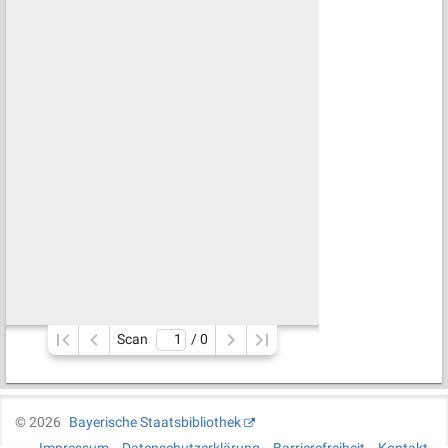
Scan
/ 
0
©
2026
Bayerische Staatsbibliothek
Impressum
Datenschutzerklärung
Barrierefreiheit
Kontakt