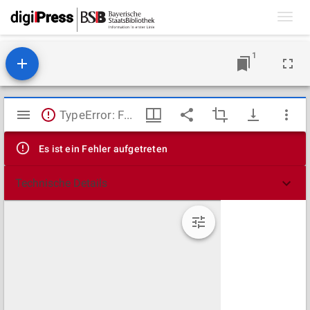
Toggl
navig
1
Mirador
TypeError: Failed to fetch
Viewer
Es ist ein Fehler aufgetreten
Technische Details