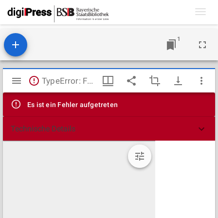
Toggl
navig
1
Mirador
TypeError: Failed to fetch
Viewer
Es ist ein Fehler aufgetreten
Technische Details