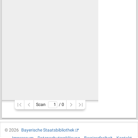
Scan
/ 
0
©
2026
Bayerische Staatsbibliothek
Impressum
Datenschutzerklärung
Barrierefreiheit
Kontakt