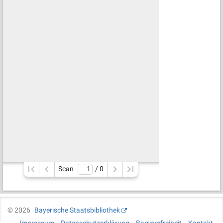
Scan
/ 
0
©
2026
Bayerische Staatsbibliothek
Impressum
Datenschutzerklärung
Barrierefreiheit
Kontakt