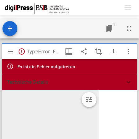
Toggl
navig
1
Mirador
TypeError: Failed to fetch
Viewer
Es ist ein Fehler aufgetreten
Technische Details