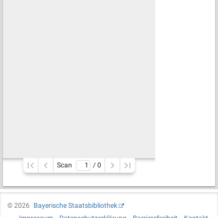
Scan
/ 
0
©
2026
Bayerische Staatsbibliothek
Impressum
Datenschutzerklärung
Barrierefreiheit
Kontakt