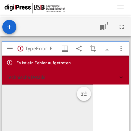
Toggl
navig
1
Mirador
TypeError: Failed to fetch
Viewer
Es ist ein Fehler aufgetreten
Technische Details