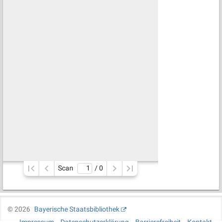
Scan
/ 
0
©
2026
Bayerische Staatsbibliothek
Impressum
Datenschutzerklärung
Barrierefreiheit
Kontakt