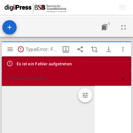
Toggl
navig
1
Mirador
TypeError: Failed to fetch
Viewer
Es ist ein Fehler aufgetreten
Technische Details