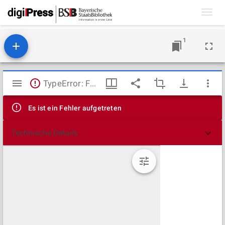
Toggl
navig
1
Mirador
TypeError: Failed to fetch
Viewer
Es ist ein Fehler aufgetreten
Technische Details