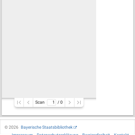
Scan
/ 
0
©
2026
Bayerische Staatsbibliothek
Impressum
Datenschutzerklärung
Barrierefreiheit
Kontakt