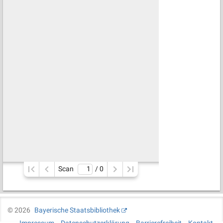
Scan
/ 
0
©
2026
Bayerische Staatsbibliothek
Impressum
Datenschutzerklärung
Barrierefreiheit
Kontakt