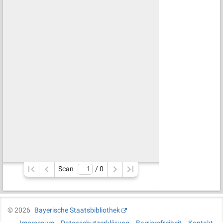
Scan
/ 
0
©
2026
Bayerische Staatsbibliothek
Impressum
Datenschutzerklärung
Barrierefreiheit
Kontakt