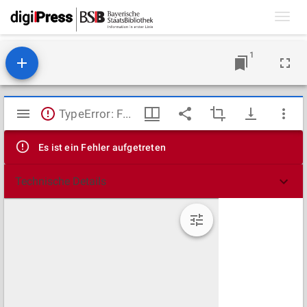
Toggl
navig
1
Mirador
TypeError: Failed to fetch
Viewer
Es ist ein Fehler aufgetreten
Technische Details