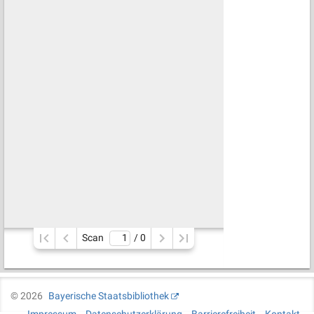
Scan
/ 
0
©
2026
Bayerische Staatsbibliothek
Impressum
Datenschutzerklärung
Barrierefreiheit
Kontakt