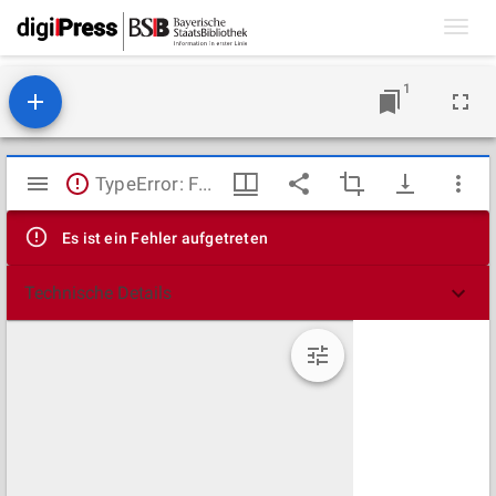
Toggl
navig
1
Mirador
TypeError: Failed to fetch
Viewer
Es ist ein Fehler aufgetreten
Technische Details