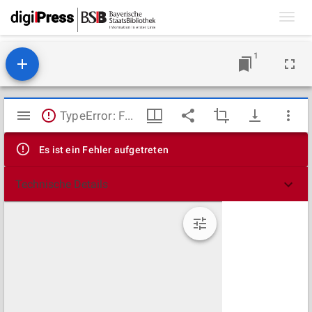
Toggl
navig
1
Mirador
TypeError: Failed to fetch
Viewer
Es ist ein Fehler aufgetreten
Technische Details