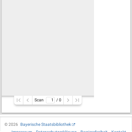
Scan
/ 
0
©
2026
Bayerische Staatsbibliothek
Impressum
Datenschutzerklärung
Barrierefreiheit
Kontakt