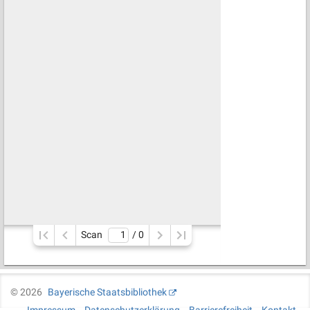
Scan
/ 
0
©
2026
Bayerische Staatsbibliothek
Impressum
Datenschutzerklärung
Barrierefreiheit
Kontakt