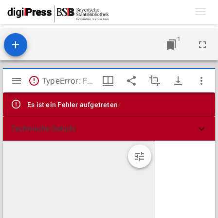
Toggl
navig
1
Mirador
TypeError: Failed to fetch
Viewer
Es ist ein Fehler aufgetreten
Technische Details